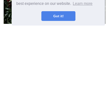
best experience on our website.
Learn more
Got it!
Erškėtuogių krūmų priežiūros
patarimai auginantiems
biržiečiams