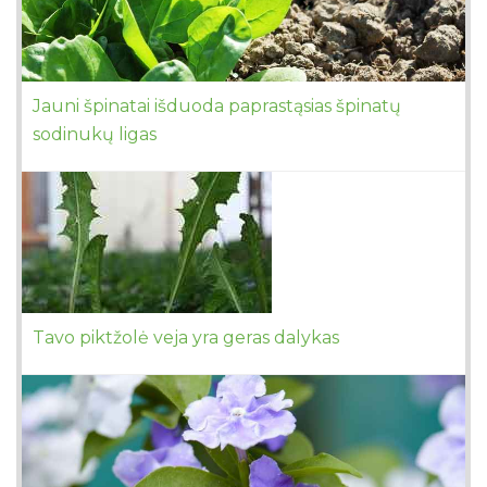
Jauni špinatai išduoda paprastąsias špinatų
sodinukų ligas
Tavo piktžolė veja yra geras dalykas