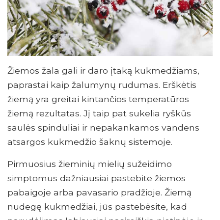
Žiemos žala gali ir daro įtaką kukmedžiams,
paprastai kaip žalumynų rudumas. Erškėtis
žiemą yra greitai kintančios temperatūros
žiemą rezultatas. Jį taip pat sukelia ryškūs
saulės spinduliai ir nepakankamos vandens
atsargos kukmedžio šaknų sistemoje.
Pirmuosius žieminių mielių sužeidimo
simptomus dažniausiai pastebite žiemos
pabaigoje arba pavasario pradžioje. Žiemą
nudegę kukmedžiai, jūs pastebėsite, kad