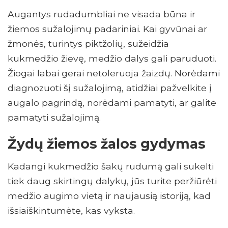
Augantys rudadumbliai ne visada būna ir
žiemos sužalojimų padariniai. Kai gyvūnai ar
žmonės, turintys piktžolių, sužeidžia
kukmedžio žievę, medžio dalys gali paruduoti.
Žiogai labai gerai netoleruoja žaizdų. Norėdami
diagnozuoti šį sužalojimą, atidžiai pažvelkite į
augalo pagrindą, norėdami pamatyti, ar galite
pamatyti sužalojimą.
Žydų žiemos žalos gydymas
Kadangi kukmedžio šakų rudumą gali sukelti
tiek daug skirtingų dalykų, jūs turite peržiūrėti
medžio augimo vietą ir naujausią istoriją, kad
išsiaiškintumėte, kas vyksta.