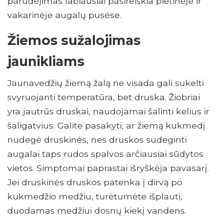
parudėjimas labiausiai pasireiškia pietinėje ir
vakarinėje augalų pusėse.
Žiemos sužalojimas
jaunikliams
Jaunavedžių žiemą žalą ne visada gali sukelti
svyruojanti temperatūra, bet druska. Žiobriai
yra jautrūs druskai, naudojamai šalinti kelius ir
šaligatvius. Galite pasakyti, ar žiemą kukmedį
nudegė druskinės, nes druskos sudeginti
augalai taps rudos spalvos arčiausiai sūdytos
vietos. Simptomai paprastai išryškėja pavasarį.
Jei druskinės druskos patenka į dirvą po
kukmedžio medžiu, turėtumėte išplauti,
duodamas medžiui dosnų kiekį vandens.