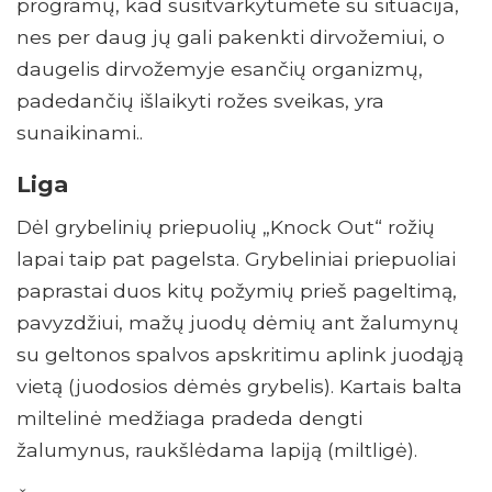
programų, kad susitvarkytumėte su situacija,
nes per daug jų gali pakenkti dirvožemiui, o
daugelis dirvožemyje esančių organizmų,
padedančių išlaikyti rožes sveikas, yra
sunaikinami..
Liga
Dėl grybelinių priepuolių „Knock Out“ rožių
lapai taip pat pagelsta. Grybeliniai priepuoliai
paprastai duos kitų požymių prieš pageltimą,
pavyzdžiui, mažų juodų dėmių ant žalumynų
su geltonos spalvos apskritimu aplink juodąją
vietą (juodosios dėmės grybelis). Kartais balta
miltelinė medžiaga pradeda dengti
žalumynus, raukšlėdama lapiją (miltligė).