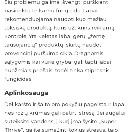
Šių problemų galima išvengti purškiant
pasirinktu tinkamu fungicidu. Labai
rekomenduojama naudoti kuo mažiau
toksišką produktą, kuris užtikrins reikiamą
kontrolę. Yra keletas labai gerų, „žemę
tausojančių“ produktų, skirtų naudoti
prevencinį purškimo ciklą. Drėgnomis
sąlygomis kai kurie grybai gali tapti labai
nuožmiais priešais, todėl tinka stipresnis
fungicidas.
Aplinkosauga
Dėl karšto ir šalto oro pokyčių pagelsta ir lapai,
nes rožių krūmas gali patirti stresą. Jei augalui
suteiksite vandens, į kurį įmaišysite „Super
Thrive“, galite sumažinti tokius stresus, taip