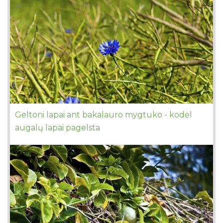
Geltoni lapai ant bakalauro mygtuko - kodėl
augalų lapai pagelsta