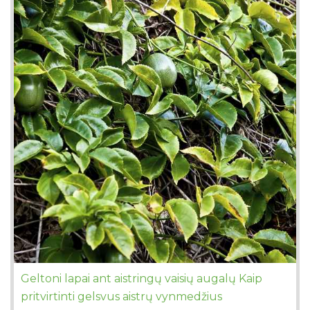
Geltoni lapai ant aistringų vaisių augalų Kaip
pritvirtinti gelsvus aistrų vynmedžius