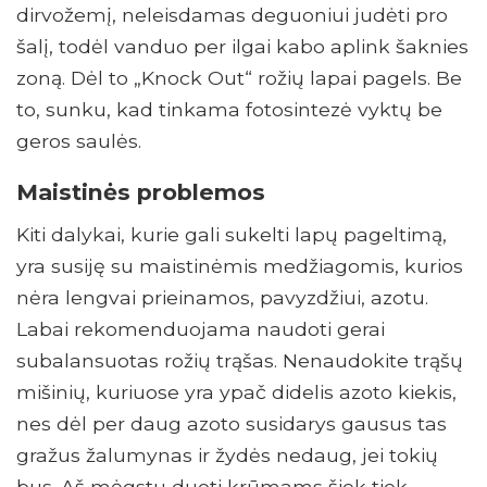
dirvožemį, neleisdamas deguoniui judėti pro
šalį, todėl vanduo per ilgai kabo aplink šaknies
zoną. Dėl to „Knock Out“ rožių lapai pagels. Be
to, sunku, kad tinkama fotosintezė vyktų be
geros saulės.
Maistinės problemos
Kiti dalykai, kurie gali sukelti lapų pageltimą,
yra susiję su maistinėmis medžiagomis, kurios
nėra lengvai prieinamos, pavyzdžiui, azotu.
Labai rekomenduojama naudoti gerai
subalansuotas rožių trąšas. Nenaudokite trąšų
mišinių, kuriuose yra ypač didelis azoto kiekis,
nes dėl per daug azoto susidarys gausus tas
gražus žalumynas ir žydės nedaug, jei tokių
bus. Aš mėgstu duoti krūmams šiek tiek