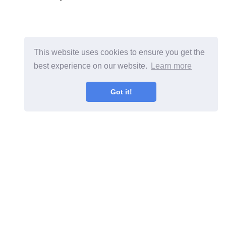
This website uses cookies to ensure you get the
best experience on our website.
Learn more
Got it!
Geltonos vejos priežiūros
priežastys ir taisymai dėl
geltonos vejos