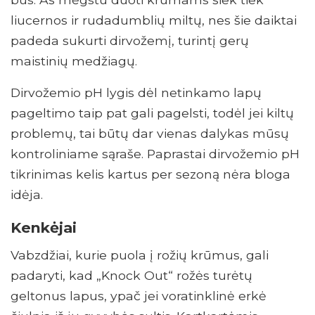
liucernos ir rudadumblių miltų, nes šie daiktai
padeda sukurti dirvožemį, turintį gerų
maistinių medžiagų.
Dirvožemio pH lygis dėl netinkamo lapų
pageltimo taip pat gali pagelsti, todėl jei kiltų
problemų, tai būtų dar vienas dalykas mūsų
kontroliniame sąraše. Paprastai dirvožemio pH
tikrinimas kelis kartus per sezoną nėra bloga
idėja.
Kenkėjai
Vabzdžiai, kurie puola į rožių krūmus, gali
padaryti, kad „Knock Out“ rožės turėtų
geltonus lapus, ypač jei voratinklinė erkė