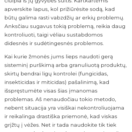
čiulpia iš jų gyvybės sultis. Kartkartėmis
apverskite lapus, kol prižiūrėsite sodą, kad
būtų galima rasti vabzdžių ar erkių problemų.
Anksčiau sugavus tokią problemą, reikia daug
kontroliuoti, taigi vėliau sustabdomos
didesnės ir sudėtingesnės problemos.
Kai kurie žmonės jums lieps naudoti gerą
sisteminį purškimą arba granuliuotą produktų,
skirtų bendrai ligų kontrolei (fungicidas,
insekticidas ir miticidas) pašalinimą, kad
išspręstumėte visas šias įmanomas
problemas. Aš nenaudočiau tokio metodo,
nebent situacija yra visiškai nekontroliuojama
ir reikalinga drastiška priemonė, kad viskas
grįžtų į vėžes. Net ir tada naudokite tik tiek