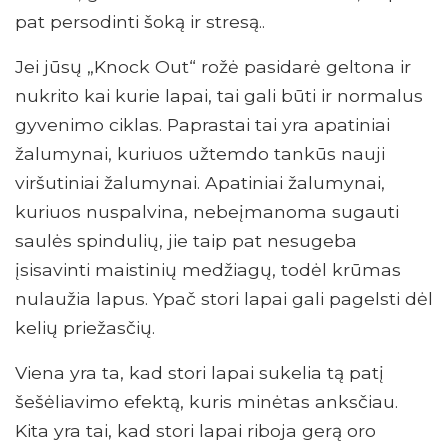
pat persodinti šoką ir stresą..
Jei jūsų „Knock Out“ rožė pasidarė geltona ir
nukrito kai kurie lapai, tai gali būti ir normalus
gyvenimo ciklas. Paprastai tai yra apatiniai
žalumynai, kuriuos užtemdo tankūs nauji
viršutiniai žalumynai. Apatiniai žalumynai,
kuriuos nuspalvina, nebeįmanoma sugauti
saulės spindulių, jie taip pat nesugeba
įsisavinti maistinių medžiagų, todėl krūmas
nulaužia lapus. Ypač stori lapai gali pagelsti dėl
kelių priežasčių.
Viena yra ta, kad stori lapai sukelia tą patį
šešėliavimo efektą, kuris minėtas anksčiau.
Kita yra tai, kad stori lapai riboja gerą oro