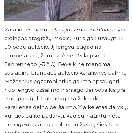
Karalienės palmė (
Syagrus romanzoffiana
) yra
didingas atogrąžų medis, kuris gali užaugti iki
50 pėdų aukščio. Jį lengvai sugadina
temperatūra, žemesnė nei 25 laipsniai
Fahrenheito (-3 ° C). Beveik neįmanoma
sušlapinti brandaus aukščio karalienės palmių.
Mažesnius egzempliorius galima apsaugoti
nuo lengvo užšalimo ir sniego. Jei poveikis yra
trumpas, gali būti atlyginta žalos dėl
karalienės delno peršalimo. Yra keletas dalykų,
kuriuos galite padaryti, kad sumažintumėte
nepageidaujamų problemų žiemą šiek tiek
papildomai prižiūrėdami karalienės palmę.