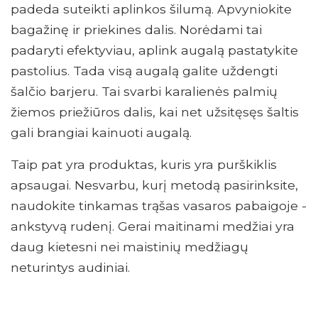
padeda suteikti aplinkos šilumą. Apvyniokite
bagažinę ir priekines dalis. Norėdami tai
padaryti efektyviau, aplink augalą pastatykite
pastolius. Tada visą augalą galite uždengti
šalčio barjeru. Tai svarbi karalienės palmių
žiemos priežiūros dalis, kai net užsitęsęs šaltis
gali brangiai kainuoti augalą.
Taip pat yra produktas, kuris yra purškiklis
apsaugai. Nesvarbu, kurį metodą pasirinksite,
naudokite tinkamas trąšas vasaros pabaigoje -
ankstyvą rudenį. Gerai maitinami medžiai yra
daug kietesni nei maistinių medžiagų
neturintys audiniai.