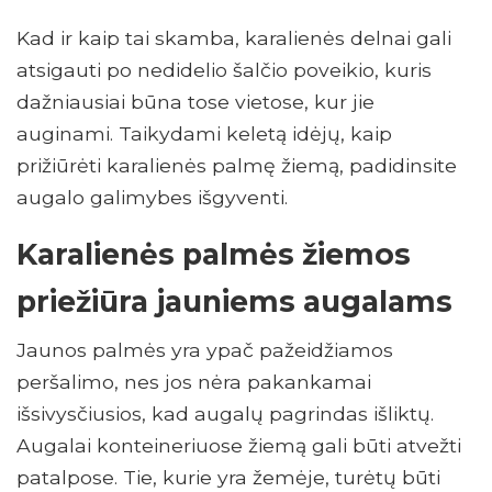
Kad ir kaip tai skamba, karalienės delnai gali
atsigauti po nedidelio šalčio poveikio, kuris
dažniausiai būna tose vietose, kur jie
auginami. Taikydami keletą idėjų, kaip
prižiūrėti karalienės palmę žiemą, padidinsite
augalo galimybes išgyventi.
Karalienės palmės žiemos
priežiūra jauniems augalams
Jaunos palmės yra ypač pažeidžiamos
peršalimo, nes jos nėra pakankamai
išsivysčiusios, kad augalų pagrindas išliktų.
Augalai konteineriuose žiemą gali būti atvežti
patalpose. Tie, kurie yra žemėje, turėtų būti