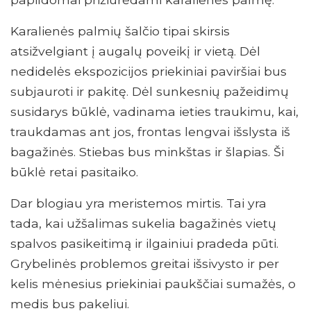
Karalienės palmių šalčio tipai skirsis
atsižvelgiant į augalų poveikį ir vietą. Dėl
nedidelės ekspozicijos priekiniai paviršiai bus
subjauroti ir pakitę. Dėl sunkesnių pažeidimų
susidarys būklė, vadinama ieties traukimu, kai,
traukdamas ant jos, frontas lengvai išslysta iš
bagažinės. Stiebas bus minkštas ir šlapias. Ši
būklė retai pasitaiko.
Dar blogiau yra meristemos mirtis. Tai yra
tada, kai užšalimas sukelia bagažinės vietų
spalvos pasikeitimą ir ilgainiui pradeda pūti.
Grybelinės problemos greitai išsivysto ir per
kelis mėnesius priekiniai paukščiai sumažės, o
medis bus pakeliui.