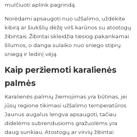
mulčiuoti aplink pagrindą.
Norėdami apsaugoti nuo užšalimo, uždėkite
kibirą ar šiukšlių dėžę virš karūnos su atostogų
žibintais. Žibintai skleidžia tiesiog pakankamai
šilumos, o danga sulaiko nuo sniego stiprų
sniegą ir ledinį vėją.
Kaip peržiemoti karalienės
palmės
Karalienės palmių žiemojimas yra būtinas, jei
jūsų regione tikimasi užšalimo temperatūros.
Jaunus augalus lengva apsaugoti, tačiau
didelėms subrendusioms gražuolėms yra
daug sunkiau. Atostogų ar virvių žibintai