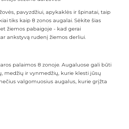
žovės, pavyzdžiui, apykaklės ir špinatai, taip
iai tiks kaip 8 zonos augalai. Sėkite šias
net žiemos pabaigoje - kad gerai
ar ankstyvą rudenį žiemos derliui.
saros palaimos 8 zonoje. Augaluose gali būti
 medžių ir vynmedžių, kurie klesti jūsų
amečius valgomuosius augalus, kurie grįžta