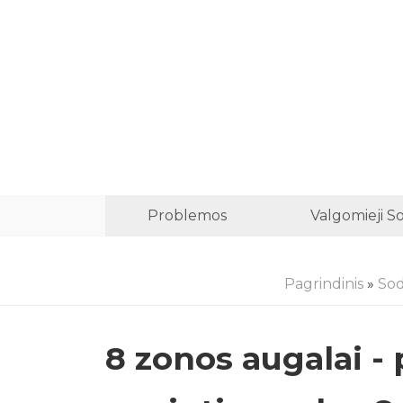
Problemos
Valgomieji S
Pagrindinis
»
Sod
8 zonos augalai - 