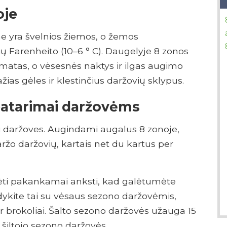
oje
ne yra švelnios žiemos, o žemos
ių Farenheito (10–6 ° C). Daugelyje 8 zonos
imatas, o vėsesnės naktys ir ilgas augimo
ažias gėles ir klestinčius daržovių sklypus.
patarimai daržovėms
ti daržoves. Augindami augalus 8 zonoje,
žo daržovių, kartais net du kartus per
įdėti pakankamai anksti, kad galėtumėte
dykite tai su vėsaus sezono daržovėmis,
 ir brokoliai. Šalto sezono daržovės užauga 15
šiltojo sezono daržovės.