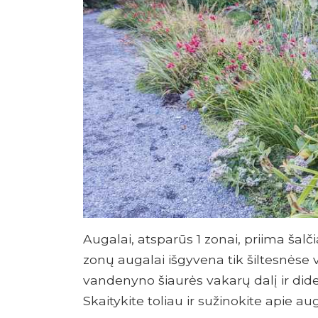
Augalai, atsparūs 1 zonai, priima šal
zonų augalai išgyvena tik šiltesnėse
vandenyno šiaurės vakarų dalį ir didelę
Skaitykite toliau ir sužinokite apie au