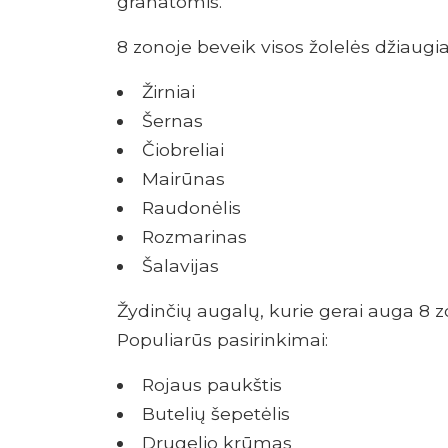
granatomis.
8 zonoje beveik visos žolelės džiaugia
Žirniai
Šernas
Čiobreliai
Mairūnas
Raudonėlis
Rozmarinas
Šalavijas
Žydinčių augalų, kurie gerai auga 8 zo
Populiarūs pasirinkimai:
Rojaus paukštis
Butelių šepetėlis
Drugelio krūmas