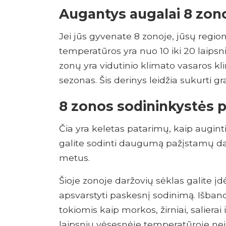
Augantys augalai 8 zon
Jei jūs gyvenate 8 zonoje, jūsų regio
temperatūros yra nuo 10 iki 20 laipsn
zonų yra vidutinio klimato vasaros kl
sezonas. Šis derinys leidžia sukurti gr
8 zonos sodininkystės 
Čia yra keletas patarimų, kaip augin
galite sodinti daugumą pažįstamų dar
metus.
Šioje zonoje daržovių sėklas galite 
apsvarstyti paskesnį sodinimą. Išban
tokiomis kaip morkos, žirniai, salierai
laipsnių vėsesnėje temperatūroje nei 