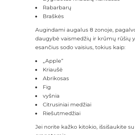
Rabarbarų
Braškės
Augindami augalus 8 zonoje, pagalvok
daugybė vaismedžių ir krūmų rūšių yr
esančius sodo vaisius, tokius kaip:
„Apple“
Kriaušė
Abrikosas
Fig
vyšnia
Citrusiniai medžiai
Riešutmedžiai
Jei norite kažko kitokio, išsišaukite