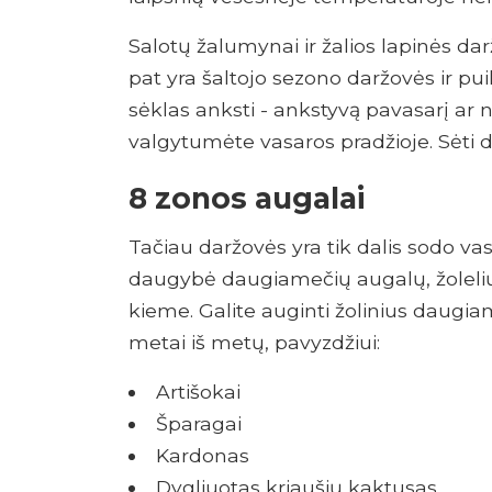
Salotų žalumynai ir žalios lapinės dar
pat yra šaltojo sezono daržovės ir puik
sėklas anksti - ankstyvą pavasarį ar 
valgytumėte vasaros pradžioje. Sėti d
8 zonos augalai
Tačiau daržovės yra tik dalis sodo va
daugybė daugiamečių augalų, žolelių,
kieme. Galite auginti žolinius daugi
metai iš metų, pavyzdžiui:
Artišokai
Šparagai
Kardonas
Dygliuotas kriaušių kaktusas