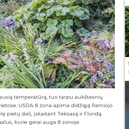
čiausią temperatūrą, tuo tarpu aukštesnių
 vietose. USDA 8 zona apima didžiąją Ramiojo
 pietų dalį, įskaitant Teksasą ir Floridą.
galus, kurie gerai auga 8 zonoje.