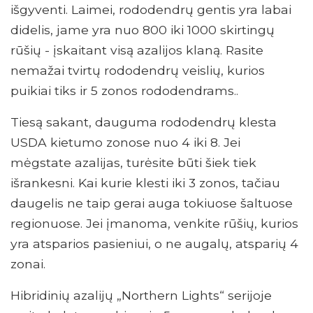
išgyventi. Laimei, rododendrų gentis yra labai
didelis, jame yra nuo 800 iki 1000 skirtingų
rūšių - įskaitant visą azalijos klaną. Rasite
nemažai tvirtų rododendrų veislių, kurios
puikiai tiks ir 5 zonos rododendrams..
Tiesą sakant, dauguma rododendrų klesta
USDA kietumo zonose nuo 4 iki 8. Jei
mėgstate azalijas, turėsite būti šiek tiek
išrankesni. Kai kurie klesti iki 3 zonos, tačiau
daugelis ne taip gerai auga tokiuose šaltuose
regionuose. Jei įmanoma, venkite rūšių, kurios
yra atsparios pasieniui, o ne augalų, atsparių 4
zonai.
Hibridinių azalijų „Northern Lights“ serijoje