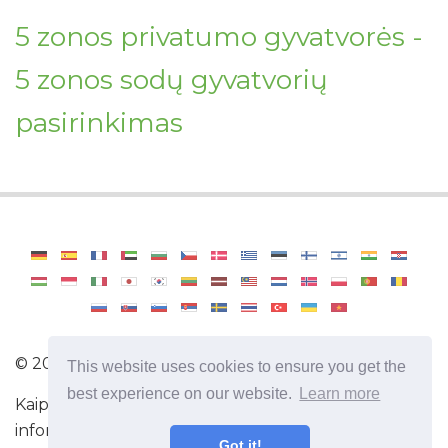
5 zonos privatumo gyvatvorės -
5 zonos sodų gyvatvorių
pasirinkimas
©
2026
Haenselblatt
This website uses cookies to ensure you get the
best experience on our website.
Learn more
Kaip tapti profesionaliu sodininku. Naudinga
informacija ir patarimai rūpinantis augalais.
Got it!