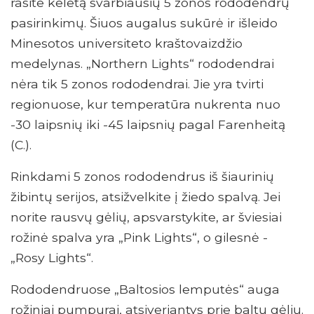
rasite keletą svarbiausių 5 zonos rododendrų
pasirinkimų. Šiuos augalus sukūrė ir išleido
Minesotos universiteto kraštovaizdžio
medelynas. „Northern Lights“ rododendrai
nėra tik 5 zonos rododendrai. Jie yra tvirti
regionuose, kur temperatūra nukrenta nuo
-30 laipsnių iki -45 laipsnių pagal Farenheitą
(C.).
Rinkdami 5 zonos rododendrus iš šiaurinių
žibintų serijos, atsižvelkite į žiedo spalvą. Jei
norite rausvų gėlių, apsvarstykite, ar šviesiai
rožinė spalva yra „Pink Lights“, o gilesnė -
„Rosy Lights“.
Rododendruose „Baltosios lemputės“ auga
rožiniai pumpurai, atsiveriantys prie baltų gėlių.