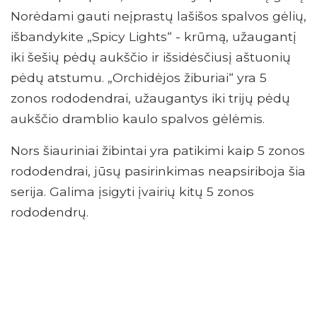
Norėdami gauti neįprastų lašišos spalvos gėlių,
išbandykite „Spicy Lights“ - krūmą, užaugantį
iki šešių pėdų aukščio ir išsidėsčiusį aštuonių
pėdų atstumu. „Orchidėjos žiburiai“ yra 5
zonos rododendrai, užaugantys iki trijų pėdų
aukščio dramblio kaulo spalvos gėlėmis.
Nors šiauriniai žibintai yra patikimi kaip 5 zonos
rododendrai, jūsų pasirinkimas neapsiriboja šia
serija. Galima įsigyti įvairių kitų 5 zonos
rododendrų.