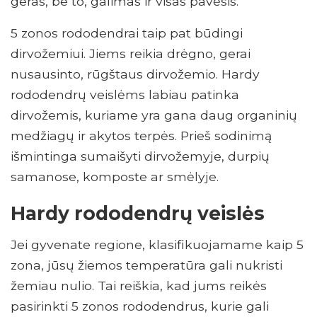
geras, be to, galimas ir visas pavėsis.
5 zonos rododendrai taip pat būdingi
dirvožemiui. Jiems reikia drėgno, gerai
nusausinto, rūgštaus dirvožemio. Hardy
rododendrų veislėms labiau patinka
dirvožemis, kuriame yra gana daug organinių
medžiagų ir akytos terpės. Prieš sodinimą
išmintinga sumaišyti dirvožemyje, durpių
samanose, komposte ar smėlyje.
Hardy rododendrų veislės
Jei gyvenate regione, klasifikuojamame kaip 5
zona, jūsų žiemos temperatūra gali nukristi
žemiau nulio. Tai reiškia, kad jums reikės
pasirinkti 5 zonos rododendrus, kurie gali