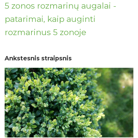
5 zonos rozmarinų augalai -
patarimai, kaip auginti
rozmarinus 5 zonoje
Ankstesnis straipsnis