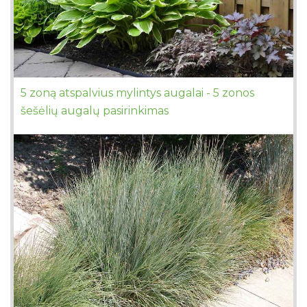
5 zoną atspalvius mylintys augalai - 5 zonos
šešėlių augalų pasirinkimas