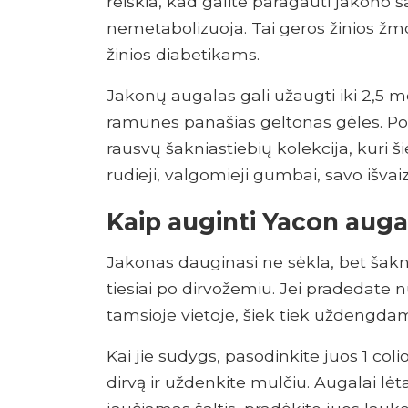
reiškia, kad galite paragauti jakono 
nemetabolizuoja. Tai geros žinios žm
žinios diabetikams.
Jakonų augalas gali užaugti iki 2,5 m
ramunes panašias geltonas gėles. Po 
rausvų šakniastiebių kolekcija, kuri 
rudieji, valgomieji gumbai, savo išvai
Kaip auginti Yacon auga
Jakonas dauginasi ne sėkla, bet šakn
tiesiai po dirvožemiu. Jei pradedate n
tamsioje vietoje, šiek tiek uždengda
Kai jie sudygs, pasodinkite juos 1 col
dirvą ir uždenkite mulčiu. Augalai lėta