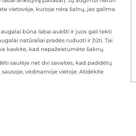
e labai ankstyvą pavasarį. Jų augimui neturi
ate vietovėje, kurioje nėra šalnų, jas galima
augalai būna labai aukšti ir juos gali tekti
galai natūraliai pradės ruduoti ir žūti. Tai
omis kaskite, kad nepažeistumėte šaknų.
dėti saulėje net dvi savaites, kad padidėtų
, sausoje, vėdinamoje vietoje. Atidėkite