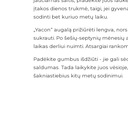
jaučiamas šaltis, pradėkite juos lauk
įtakos dienos trukmė, taigi, jei gyven
sodinti bet kuriuo metų laiku.
„Yacon“ augalą prižiūrėti lengva, nors 
sukrauti. Po šešių-septynių mėnesių au
laikas derliui nuimti. Atsargiai rank
Padėkite gumbus išdžiūti - jie gali sė
saldumas. Tada laikykite juos vėsioje
šakniastiebius kitų metų sodinimui.