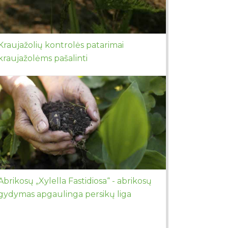
Kraujažolių kontrolės patarimai
kraujažolėms pašalinti
Abrikosų „Xylella Fastidiosa“ - abrikosų
gydymas apgaulinga persikų liga