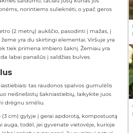
šaknies saldumo, tačiau jūsų kūnas jos
onėms, norintiems sulieknėti, o ypač geros
etro (2 metrų) aukščio, pasodinti į mažas, į
žeme yra du skirtingi elementai. Viršuje yra
šiek tiek primena imbiero šaknį. Žemiau yra
zda labai panašūs į saldžias bulves.
lus
iastiebiais: tas raudonos spalvos gumulėlis
uo neišnešiotų šakniastiebių, laikykite juos
mi drėgnu smėliu.
io (3 cm) gylyje į gerai apdorotą, kompostuotą
i auga, todėl, jei gyvenate vietovėje, kurioje