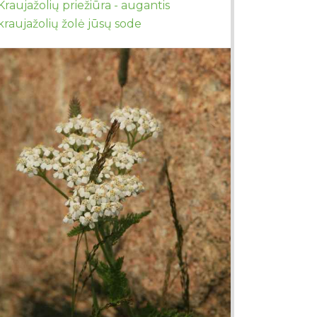
Kraujažolių priežiūra - augantis
kraujažolių žolė jūsų sode