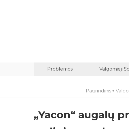
Problemos
Valgomieji S
Pagrindinis
»
Valgo
„Yacon“ augalų pr