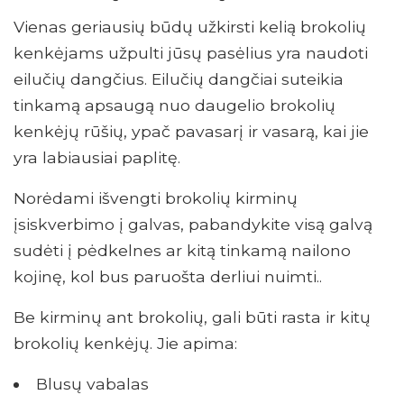
Vienas geriausių būdų užkirsti kelią brokolių
kenkėjams užpulti jūsų pasėlius yra naudoti
eilučių dangčius. Eilučių dangčiai suteikia
tinkamą apsaugą nuo daugelio brokolių
kenkėjų rūšių, ypač pavasarį ir vasarą, kai jie
yra labiausiai paplitę.
Norėdami išvengti brokolių kirminų
įsiskverbimo į galvas, pabandykite visą galvą
sudėti į pėdkelnes ar kitą tinkamą nailono
kojinę, kol bus paruošta derliui nuimti..
Be kirminų ant brokolių, gali būti rasta ir kitų
brokolių kenkėjų. Jie apima:
Blusų vabalas