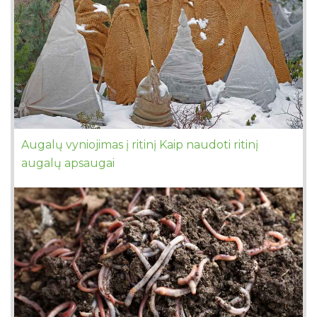
Augalų vyniojimas į ritinį Kaip naudoti ritinį
augalų apsaugai