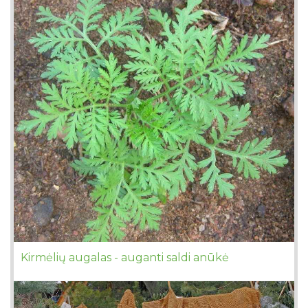
Kirmėlių augalas - auganti saldi anūkė