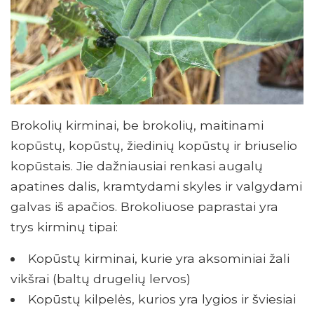
Brokolių kirminai, be brokolių, maitinami
kopūstų, kopūstų, žiedinių kopūstų ir briuselio
kopūstais. Jie dažniausiai renkasi augalų
apatines dalis, kramtydami skyles ir valgydami
galvas iš apačios. Brokoliuose paprastai yra
trys kirminų tipai:
Kopūstų kirminai, kurie yra aksominiai žali
vikšrai (baltų drugelių lervos)
Kopūstų kilpelės, kurios yra lygios ir šviesiai