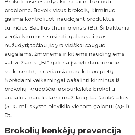
Brokoliuose esantys kirminai neturi būti
problema. Beveik visus brokolių kirminus
galima kontroliuoti naudojant produktus,
turinčius Bacillus thuringiensis (Bt). Ši bakterija
verčia kirminus susirgti, galiausiai juos
nužudyti; tačiau jis yra visiškai saugus
augalams, žmonėms ir kitiems naudingiems
vabzdžiams. „Bt“ galima įsigyti daugumoje
sodo centrų ir geriausia naudoti po pietų.
Norėdami veiksmingai pašalinti kirminus iš
brokolių, kruopščiai apipurkškite brokolių
augalus, naudodami maždaug 1–2 šaukštelius
(5–10 ml) skysto ploviklio vienam galonui (3,8 l)
Bt..
Brokolių kenkėjų prevencija