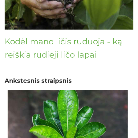
Kodėl mano ličis ruduoja - ką
reiškia rudieji ličo lapai
Ankstesnis straipsnis