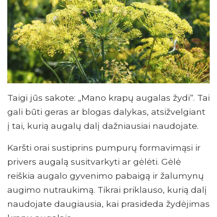
Taigi jūs sakote: „Mano krapų augalas žydi“. Tai
gali būti geras ar blogas dalykas, atsižvelgiant
į tai, kurią augalų dalį dažniausiai naudojate.
Karšti orai sustiprins pumpurų formavimąsi ir
privers augalą susitvarkyti ar gėlėti. Gėlė
reiškia augalo gyvenimo pabaigą ir žalumynų
augimo nutraukimą. Tikrai priklauso, kurią dalį
naudojate daugiausia, kai prasideda žydėjimas