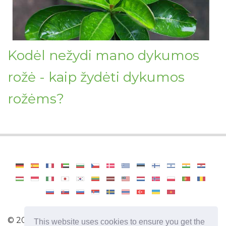
Kodėl nežydi mano dykumos
rožė - kaip žydėti dykumos
rožėms?
©
2026
Haenselblatt
This website uses cookies to ensure you get the