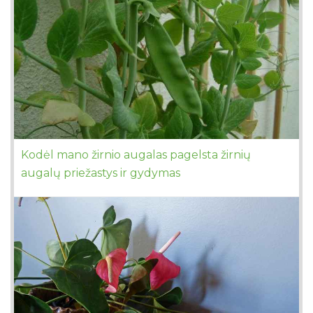
Kodėl mano žirnio augalas pagelsta žirnių
augalų priežastys ir gydymas