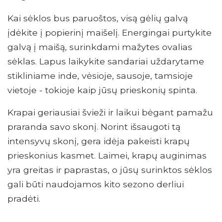
Kai sėklos bus paruoštos, visą gėlių galvą
įdėkite į popierinį maišelį. Energingai purtykite
galvą į maišą, surinkdami mažytes ovalias
sėklas. Lapus laikykite sandariai uždarytame
stikliniame inde, vėsioje, sausoje, tamsioje
vietoje - tokioje kaip jūsų prieskonių spinta.
Krapai geriausiai švieži ir laikui bėgant pamažu
praranda savo skonį. Norint išsaugoti tą
intensyvų skonį, gera idėja pakeisti krapų
prieskonius kasmet. Laimei, krapų auginimas
yra greitas ir paprastas, o jūsų surinktos sėklos
gali būti naudojamos kito sezono derliui
pradėti.