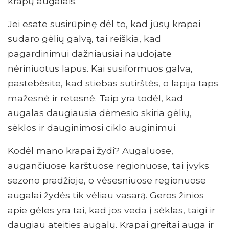
krapų augalais.
Jei esate susirūpinę dėl to, kad jūsų krapai
sudaro gėlių galvą, tai reiškia, kad
pagardinimui dažniausiai naudojate
nėriniuotus lapus. Kai susiformuos galva,
pastebėsite, kad stiebas sutirštės, o lapija taps
mažesnė ir retesnė. Taip yra todėl, kad
augalas daugiausia dėmesio skiria gėlių,
sėklos ir dauginimosi ciklo auginimui.
Kodėl mano krapai žydi? Augaluose,
augančiuose karštuose regionuose, tai įvyks
sezono pradžioje, o vėsesniuose regionuose
augalai žydės tik vėliau vasarą. Geros žinios
apie gėles yra tai, kad jos veda į sėklas, taigi ir
daugiau ateities augalų. Krapai greitai auga ir