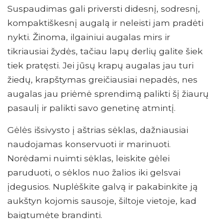
Suspaudimas gali priversti didesnį, sodresnį,
kompaktiškesnį augalą ir neleisti jam pradėti
nykti. Žinoma, ilgainiui augalas mirs ir
tikriausiai žydės, tačiau lapų derlių galite šiek
tiek pratęsti. Jei jūsų krapų augalas jau turi
žiedų, krapštymas greičiausiai nepadės, nes
augalas jau priėmė sprendimą palikti šį žiaurų
pasaulį ir palikti savo genetinę atmintį.
Gėlės išsivysto į aštrias sėklas, dažniausiai
naudojamas konservuoti ir marinuoti.
Norėdami nuimti sėklas, leiskite gėlei
paruduoti, o sėklos nuo žalios iki gelsvai
įdegusios. Nuplėškite galvą ir pakabinkite ją
aukštyn kojomis sausoje, šiltoje vietoje, kad
baigtumėte brandinti.