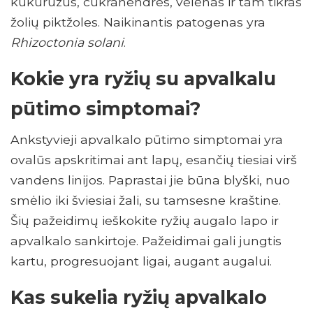
kukurūzus, cukranendres, velėnas ir tam tikras
žolių piktžoles. Naikinantis patogenas yra
Rhizoctonia solani
.
Kokie yra ryžių su apvalkalu
pūtimo simptomai?
Ankstyvieji apvalkalo pūtimo simptomai yra
ovalūs apskritimai ant lapų, esančių tiesiai virš
vandens linijos. Paprastai jie būna blyški, nuo
smėlio iki šviesiai žali, su tamsesne kraštine.
Šių pažeidimų ieškokite ryžių augalo lapo ir
apvalkalo sankirtoje. Pažeidimai gali jungtis
kartu, progresuojant ligai, augant augalui.
Kas sukelia ryžių apvalkalo