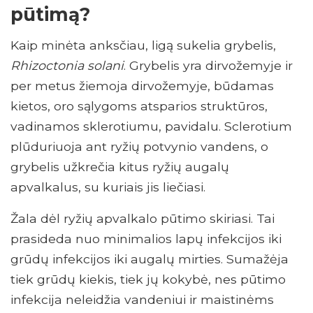
pūtimą?
Kaip minėta anksčiau, ligą sukelia grybelis,
Rhizoctonia solani
. Grybelis yra dirvožemyje ir
per metus žiemoja dirvožemyje, būdamas
kietos, oro sąlygoms atsparios struktūros,
vadinamos sklerotiumu, pavidalu. Sclerotium
plūduriuoja ant ryžių potvynio vandens, o
grybelis užkrečia kitus ryžių augalų
apvalkalus, su kuriais jis liečiasi.
Žala dėl ryžių apvalkalo pūtimo skiriasi. Tai
prasideda nuo minimalios lapų infekcijos iki
grūdų infekcijos iki augalų mirties. Sumažėja
tiek grūdų kiekis, tiek jų kokybė, nes pūtimo
infekcija neleidžia vandeniui ir maistinėms