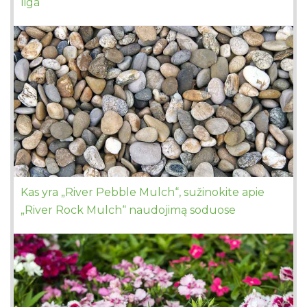
liga
Kas yra „River Pebble Mulch“, sužinokite apie
„River Rock Mulch“ naudojimą soduose