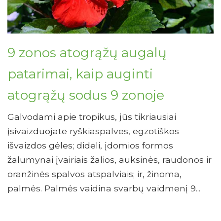
9 zonos atogrąžų augalų
patarimai, kaip auginti
atogrąžų sodus 9 zonoje
Galvodami apie tropikus, jūs tikriausiai
įsivaizduojate ryškiaspalves, egzotiškos
išvaizdos gėles; dideli, įdomios formos
žalumynai įvairiais žalios, auksinės, raudonos ir
oranžinės spalvos atspalviais; ir, žinoma,
palmės. Palmės vaidina svarbų vaidmenį 9...