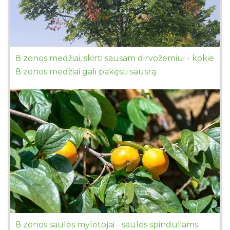
8 zonos medžiai, skirti sausam dirvožemiui - kokie
8 zonos medžiai gali pakęsti sausrą
8 zonos saulės mylėtojai - saulės spinduliams