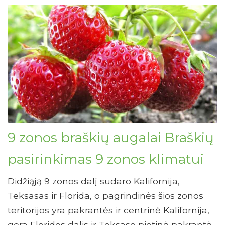
9 zonos braškių augalai Braškių
pasirinkimas 9 zonos klimatui
Didžiąją 9 zonos dalį sudaro Kalifornija,
Teksasas ir Florida, o pagrindinės šios zonos
teritorijos yra pakrantės ir centrinė Kalifornija,
gera Floridos dalis ir Teksaso pietinė pakrantė.