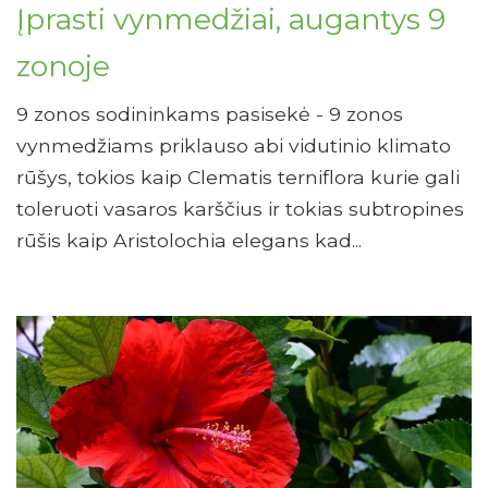
Įprasti vynmedžiai, augantys 9
zonoje
9 zonos sodininkams pasisekė - 9 zonos
vynmedžiams priklauso abi vidutinio klimato
rūšys, tokios kaip Clematis terniflora kurie gali
toleruoti vasaros karščius ir tokias subtropines
rūšis kaip Aristolochia elegans kad...