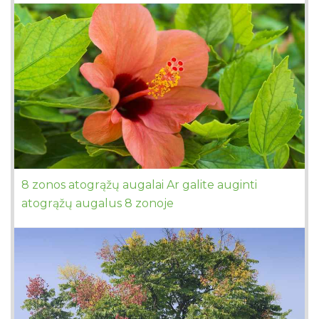
8 zonos atogrąžų augalai Ar galite auginti
atogrąžų augalus 8 zonoje